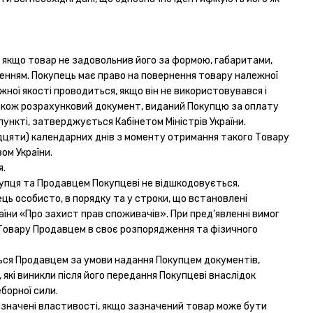
, якщо товар не задовольнив його за формою, габаритами,
ченням. Покупець має право на повернення товару належної
жної якості проводиться, якщо він не використовувався і
 також розрахунковий документ, виданий Покупцю за оплату
пункті, затверджується Кабінетом Міністрів України.
идцяти) календарних днів з моменту отримання такого Товару
ом України.
я.
купця та Продавцем Покупцеві не відшкодовується.
ець особисто, в порядку та у строки, що встановлені
аїни «Про захист прав споживачів». При пред’явленні вимог
я Товару Продавцем в своє розпорядження та фізичного
ться Продавцем за умови надання Покупцем документів,
які виникли після його передання Покупцеві внаслідок
борної сили.
визначені властивості, якщо зазначений товар може бути