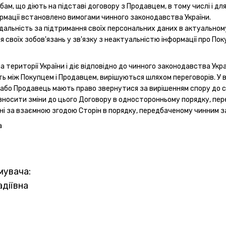
бам, що діють на підставі договору з Продавцем, в тому числі і д
ормації встановлено вимогами чинного законодавства України.
ідальність за підтримання своїх персональних даних в актуальному
 своїх зобов'язань у зв'язку з неактуальністю інформації про Поку
на території України і діє відповідно до чинного законодавства Укра
ають між Покупцем і Продавцем, вирішуються шляхом переговорів. 
/або Продавець мають право звернутися за вирішенням спору до су
вносити зміни до цього Договору в односторонньому порядку, перед
і за взаємною згодою Сторін в порядку, передбаченому чинним з
а
мувача:
діївна