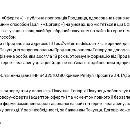
і - «Оферта») - публічна пропозиція Продавця, адресована невизна
им способом (далі - «Договір») на умовах, що містяться в цій Оф
об'єкт угоди сторін, який був обраний покупцем на сайті Інтернет
пособом.
айт Продавця за адресою https://vetermodels.com/ створений для 
 Покупця із запропонованим Продавцем описом Товару за допомог
 фізична особа, яка досягла 18 років, отримує інформацію від Про
тернет-магазину для цілей, що не пов'язані зі здійсненням підпри
 Юлія Геннадіївна ІНН 3432510380 Кривий Ріг Вул. Просвіти 34. (Адр
ється передати у власність Покупцю Товар, а Покупець зобов’язує
говору-оферти (акцептом оферти) та моментом повного й беззап
 форми замовлення, розташованої на сайті Інтернет-магазину, 
 вигляді. У разі необхідності, за бажанням Покупця, Договір мож
я