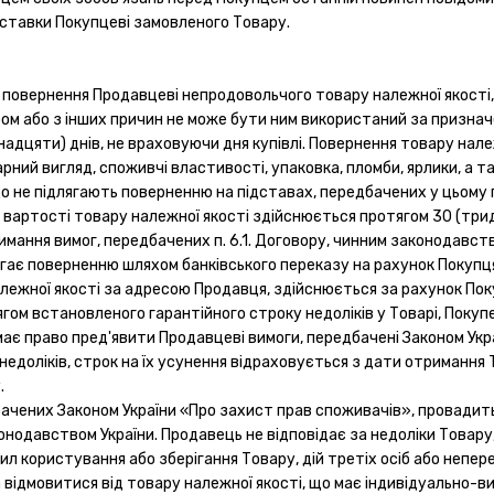
оставки Покупцеві замовленого Товару.
на повернення Продавцеві непродовольчого товару належної якості
ром або з інших причин не може бути ним використаний за призна
надцяти) днів, не враховуючи дня купівлі. Повернення товару нале
рний вигляд, споживчі властивості, упаковка, пломби, ярлики, а
що не підлягають поверненню на підставах, передбачених у цьому 
і вартості товару належної якості здійснюється протягом 30 (тр
мання вимог, передбачених п. 6.1. Договору, чинним законодавств
лягає поверненню шляхом банківського переказу на рахунок Покупц
алежної якості за адресою Продавця, здійснюється за рахунок По
тягом встановленого гарантійного строку недоліків у Товарі, Покуп
має право пред'явити Продавцеві вимоги, передбачені Законом Укр
недоліків, строк на їх усунення відраховується з дати отриманн
.
дбачених Законом України «Про захист прав споживачів», провади
одавством України. Продавець не відповідає за недоліки Товару, 
 користування або зберігання Товару, дій третіх осіб або непере
а відмовитися від товару належної якості, що має індивідуально-