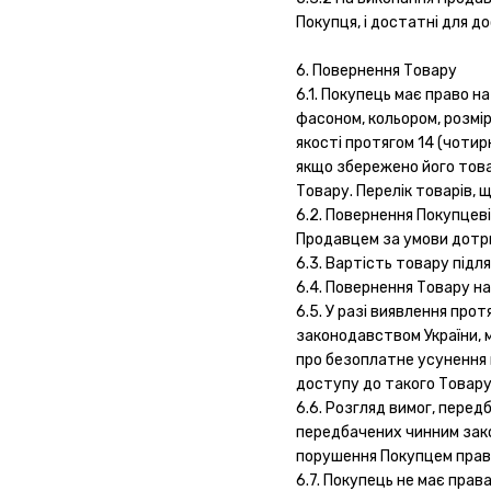
Покупця, і достатні для д
6. Повернення Товару
6.1. Покупець має право 
фасоном, кольором, розмі
якості протягом 14 (чотир
якщо збережено його това
Товару. Перелік товарів, 
6.2. Повернення Покупцев
Продавцем за умови дотри
6.3. Вартість товару під
6.4. Повернення Товару н
6.5. У разі виявлення про
законодавством України, 
про безоплатне усунення 
доступу до такого Товару
6.6. Розгляд вимог, пере
передбачених чинним закон
порушення Покупцем правил
6.7. Покупець не має прав