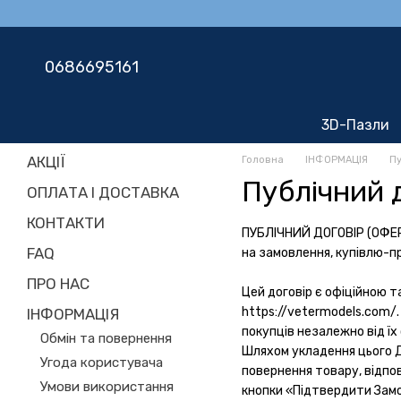
Перейти до основного контенту
0686695161
3D-Пазли
АКЦІЇ
Головна
ІНФОРМАЦІЯ
Пу
Публічний 
ОПЛАТА І ДОСТАВКА
КОНТАКТИ
ПУБЛІЧНИЙ ДОГОВІР (ОФЕ
FAQ
на замовлення, купівлю-п
ПРО НАС
Цей договір є офіційною 
https://vetermodels.com/.
ІНФОРМАЦІЯ
покупців незалежно від ї
Обмін та повернення
Шляхом укладення цього Д
Угода користувача
повернення товару, відпо
Умови використання
кнопки «Підтвердити Замо