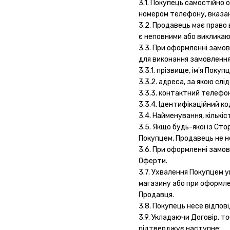
3.1. Покупець самостійн
номером телефону, вказан
3.2. Продавець має право 
є неповними або викликают
3.3. При оформленні замо
для виконання замовлення
3.3.1. прізвище, ім'я Покупц
3.3.2. адреса, за якою сл
3.3.3. контактний телефон
3.3.4. Ідентифікаційний к
3.4. Найменування, кількі
3.5. Якщо будь-якої із Сто
Покупцем, Продавець не не
3.6. При оформленні замов
Оферти.
3.7. Ухвалення Покупцем 
магазину або при оформле
Продавця.
3.8. Покупець несе відпов
3.9. Укладаючи Договір, 
підтверджує наступне: