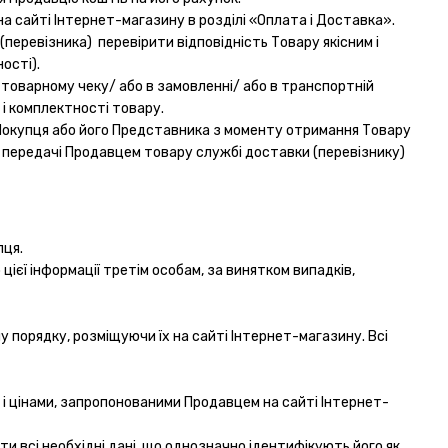
а сайті Інтернет-магазину в розділі «Оплата і Доставка».
перевізника) перевірити відповідність Товару якісним і
ості).
 товарному чеку/ або в замовленні/ або в транспортній
 і комплектності товару.
 Покупця або його Представника з моменту отримання Товару
с передачі Продавцем товару службі доставки (перевізнику)
пця.
цієї інформації третім особам, за винятком випадків,
у порядку, розміщуючи їх на сайті Інтернет-магазину. Всі
 і цінами, запропонованими Продавцем на сайті Інтернет-
и всі необхідні дані, що однозначно ідентифікують його як