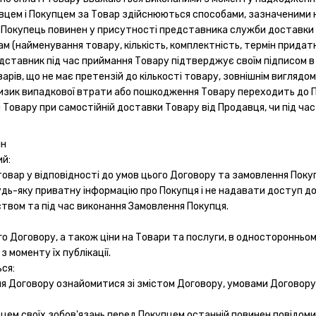
авцем і Покупцем за Товар здійснюються способами, зазначеними н
у Покупець повинен у присутності представника служби доставки (
м (найменування товару, кількість, комплектність, термін придатн
едставник під час приймання Товару підтверджує своїм підписом в
арів, що не має претензій до кількості товару, зовнішнім виглядом
 ризик випадкової втрати або пошкодження Товару переходить до
 Товару при самостійній доставки Товару від Продавця, чи під ча
ін
ий:
 товар у відповідності до умов цього Договору та замовлення Поку
удь-яку приватну інформацію про Покупця і не надавати доступ до 
вом та під час виконання Замовлення Покупця.
го Договору, а також ціни на Товари та послуги, в односторонньом
 моменту їх публікації.
ся:
ня Договору ознайомитися зі змістом Договору, умовами Договору
цем своїх зобов'язань перед Покупцем останній повинен повідомит