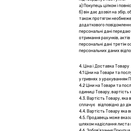
а) Покупець цілком і повні
б) він дає дозвіл на збір
також протягом необмежено
додаткового повідомлення)
персональні дані передаю
отримання рахунків, акті
персональні дані третім 
персональних даних відпов
4. Ціна і Доставка Товару
4.1 Ціни на Товари та пос
у гривнях з урахуванням 
4.2 Ціни на Товари та по
одиниці Товару, вартість
4.3. Вартість Товару, як
сплачує відповідно до ді
4.4. Вартість Товару яка 
4.5. Продавець може вказ
шляхом надіслання листа 
4.6. Зобов'язання Покупц