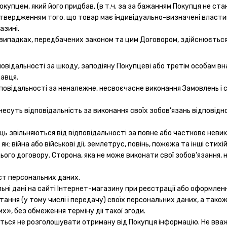
упцем, який його придбав, (в т.ч. за за бажанням Покупця не ста
дтвердженням того, що товар має індивідуально-визначені властив
азині.
у випадках, передбачених законом та цим Договором, здійснюється
дповідальності за шкоду, заподіяну Покупцеві або третім особам 
авця.
дповідальності за неналежне, несвоєчасне виконання Замовлень і 
 несуть відповідальність за виконання своїх зобов'язань відповід
ць звільняються від відповідальності за повне або часткове неви
 війна або військові дії, землетрус, повінь, пожежа та інші стихій
ього договору. Сторона, яка не може виконати свої зобов'язання, 
ист персональних даних.
льні дані на сайті Інтернет-магазину при реєстрації або оформле
тання (у тому числі і передачу) своїх персональних даних, а тако
», без обмеження терміну дії такої згоди.
ється не розголошувати отриману від Покупця інформацію. Не вв