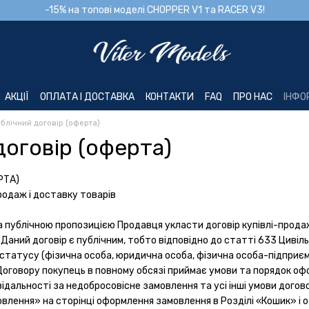
-15% на топові моделі CHOPPER V1 та RACER V3!
АКЦІЇ
ОПЛАТА І ДОСТАВКА
КОНТАКТИ
FAQ
ПРО НАС
ІНФО
блічний договір (оферта)
договір (оферта)
РТА)
родаж і доставку товарів
та публічною пропозицією Продавця укласти договір купівлі-прода
 Даний договір є публічним, тобто відповідно до статті 633 Цивіль
х статусу (фізична особа, юридична особа, фізична особа-підприє
оговору покупець в повному обсязі приймає умови та порядок оф
відальності за недобросовісне замовлення та усі інші умови дого
влення» на сторінці оформлення замовлення в Розділі «Кошик» і