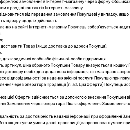
о оформлює замовлення в Інтернет-магазину через форму «Кошика
им в розділі контактів Інтернет-магазину.
відмовитися від передання замовлення Покупцеві у випадку, якщо 
ь підозру щодо їх дійсності.
влення на сайті Інтернет-магазину Покупець зобов'язується над
:
я;
ід доставити Товар (якщо доставка до адреси Покупця);
.
од для юридичної особи або фізичної-особи підприємця.
сть, артикул, ціна обраного Покупцем Товару вказуються в кошику 
рін договору необхідна додаткова інформація, він має право запроси
се відповідальності за надання якісної послуги Покупцю при поку
лення через оператора Продавця (п. 3.1. Цієї Оферти) Покупець зобо
умов цієї Оферти здійснюється за допомогою внесення Покупцем в
нні Замовлення через оператора. Після оформлення Замовлення ч
ідальність за достовірність наданої інформації при оформленні За
тобто акцептуючи умови даної пропозиції (запропоновані умови п