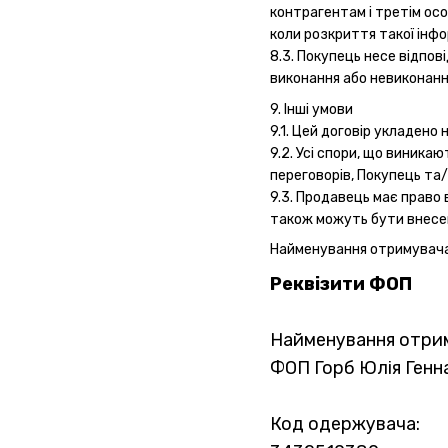
контрагентам і третім осо
коли розкриття такої інф
8.3. Покупець несе відпов
виконання або невиконання
9. Інші умови
9.1. Цей договір укладено 
9.2. Усі спори, що виник
переговорів, Покупець та
9.3. Продавець має право 
також можуть бути внесен
Найменування отримувач
Реквізити ФОП
Найменування отри
ФОП Горб Юлія Генна
Код одержувача: