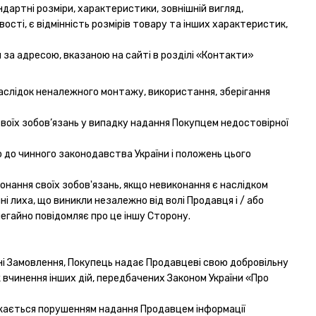
ндартні розміри, характеристики, зовнішній вигляд,
ості, є відмінність розмірів товару та інших характеристик,
 за адресою, вказаною на сайті в розділі «Контакти»
внаслідок неналежного монтажу, використання, зберігання
своїх зобов’язань у випадку надання Покупцем недостовірної
но до чинного законодавства України і положень цього
конання своїх зобов'язань, якщо невиконання є наслідком
ні лиха, що виникли незалежно від волі Продавця і / або
негайно повідомляє про це іншу Сторону.
нні Замовлення, Покупець надає Продавцеві свою добровільну
ж вчинення інших дій, передбачених Законом України «Про
ажається порушенням надання Продавцем інформації