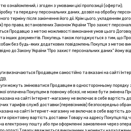
стю ознайомлений, і згоден з умовами цієї пропозиції (оферти);
, обробку та передачу персональних даних, дозвіл на обробку персо
го терміну після закінчення його дії. Крім цього, укладенням до
 про права, встановлених Законом України "Про захист персональни
ться Продавцю з метою можливості виконання умов цього Договор
в та інших документів. Покупець також погоджується з тим, що П
особам без будь-яких додаткових повідомлень Покупця з метою вик
ідно до Закону України "Про захист персональних даних" йому від
луги визначаються Продавцем самостійно та вказані на сайті Інтер
ПДВ.
слуги можуть змінюватися Продавцем в односторонньому порядку з
 якої оплачена Покупцем в повному обсязі, не може бути змінена 
а вказана на сайті Інтернет-магазину не включає в себе вартість
ючих тарифів служб доставки (перевізників) безпосередньо обрані
вказана на сайті Інтернет-магазину не включає в себе вартість д
ати орієнтовну вартість доставки Товару на адресу Покупця під 
на електронну пошту або при оформленні замовлення через опер
я по оплаті Товару вважаються виконаними з моменту надходженн