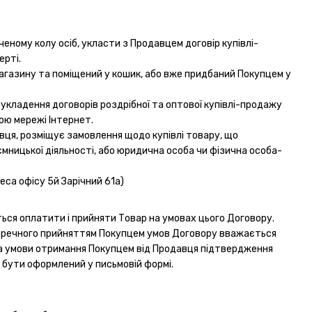
ченому колу осіб, укласти з Продавцем договір купівлі-
ерті.
-магазину та поміщений у кошик, або вже придбаний Покупцем у
укладення договорів роздрібної та оптової купівлі-продажу
ою мережі Інтернет.
давця, розміщує замовлення щодо купівлі товару, що
ємницької діяльності, або юридична особа чи фізична особа-
еса офісу 5й Зарічний 61а)
ться оплатити і прийняти Товар на умовах цього Договору.
еречного прийняттям Покупцем умов Договору вважається
за умови отримання Покупцем від Продавця підтвердження
е бути оформлений у письмовій формі.