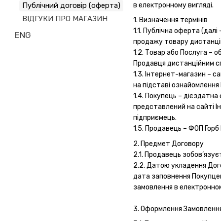
Публічний договір (оферта)
в електронному вигляді.
ВІДГУКИ ПРО МАГАЗИН
1. Визначення термінів
1.1. Публічна оферта (дал
ENG
продажу товару дистанційн
1.2. Товар або Послуга – 
Продавця дистанційним с
1.3. Інтернет-магазин – с
на підставі ознайомлення
1.4. Покупець – дієздатна
представлений на сайті Ін
підприємець.
1.5. Продавець – ФОП Горб
2. Предмет Договору
2.1. Продавець зобов’язу
2.2. Датою укладення До
дата заповнення Покупцем
замовлення в електронному
3. Оформлення Замовленн