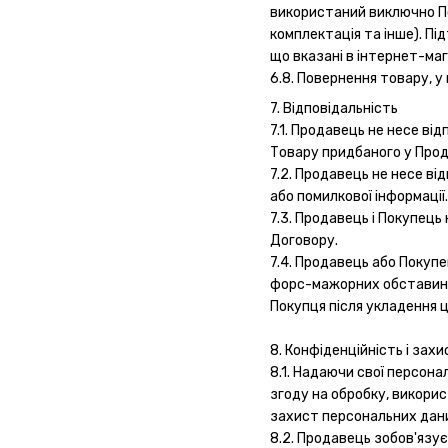
використаний виключно Пок
комплектація та інше). Пі
що вказані в інтернет-маг
6.8. Повернення товару, 
7. Відповідальність
7.1. Продавець не несе ві
Товару придбаного у Прод
7.2. Продавець не несе ві
або помилкової інформації.
7.3. Продавець і Покупець
Договору.
7.4. Продавець або Покупе
форс-мажорних обставин як:
Покупця після укладення ц
8. Конфіденційність і зах
8.1. Надаючи свої персона
згоду на обробку, викорис
захист персональних даних
8.2. Продавець зобов'язу