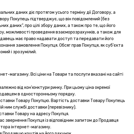
нальних даних діє протягом усього терміну дії Договору, а
говору Покупець підтверджує, що він повідомлений (без
х даних", про цілі збору даних, а також про те, що його
у, можливості проведення взаєморозрахунків, а також для
родавець має право надавати доступ та передавати його
онання замовлення Покупця. Обсяг прав Покупця, як суб'єкта
омий і зрозумілий.
нет-магазину. Всі ціни на Товари та послуги вказані на сайті
алежно від кон'юнктури ринку. При цьому ціна окремої
Продавцем в односторонньому порядку.
 доставки Товару Покупцю. Вартість доставки Товару Покупець
й ним службі доставки (перевізнику).
оставки Товару на адресу Покупця.
час звернення Покупця із відповідним запитом до Продавця
атора інтернет-магазину.
я Продавцю коштів на його рахунок.