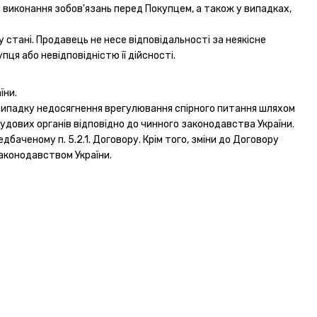
ля виконання зобов'язань перед Покупцем, а також у випадках,
 стані. Продавець не несе відповідальності за неякісне
пця або невідповідністю її дійсності.
їни.
У випадку недосягнення врегулювання спірного питання шляхом
дових органів відповідно до чинного законодавства України.
баченому п. 5.2.1. Договору. Крім того, зміни до Договору
аконодавством України.