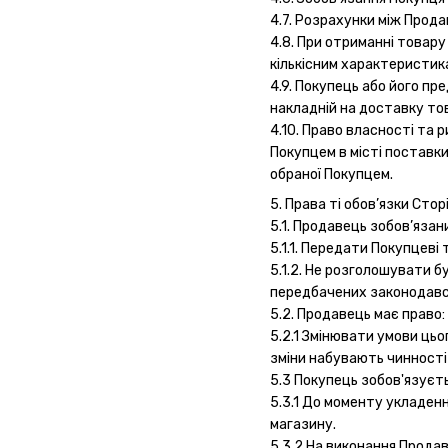
4.7. Розрахунки між Прод
4.8. При отриманні товар
кількісним характеристика
4.9. Покупець або його пр
накладній на доставку тов
4.10. Право власності та
Покупцем в місті поставки
обраної Покупцем.
5. Права ті обов’язки Стор
5.1. Продавець зобов’язан
5.1.1. Передати Покупцеві
5.1.2. Не розголошувати б
передбачених законодавст
5.2. Продавець має право:
5.2.1 Змінювати умови цьо
зміни набувають чинності з
5.3 Покупець зобов'язуєть
5.3.1 До моменту укладен
магазину.
5.3.2 На виконання Продав