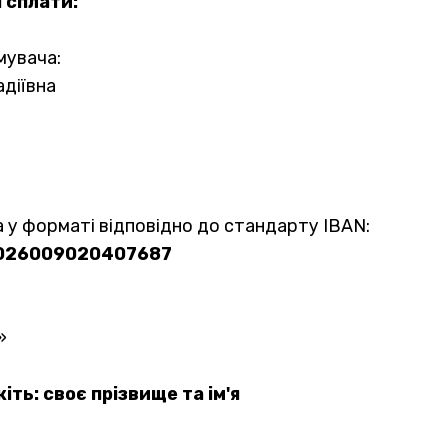
 сплати:
мувача:
діївна
 у форматі відповідно до стандарту IBAN:
026009020407687
»
іть: своє прізвище та ім'я