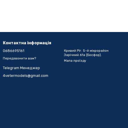
Контактна інформація
0686695161
Кривий Ріг. 5-й мікрорайон
Зарічний 61а (Босфор).
Передзвонити вам?
Мапа проїзду
Telegram Менеджер
4vetermodels@gmail.com