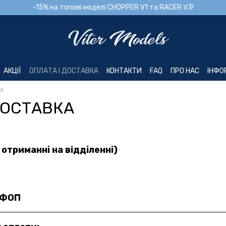
-15% на топові моделі CHOPPER V1 та RACER V3!
АКЦІЇ
ОПЛАТА І ДОСТАВКА
КОНТАКТИ
FAQ
ПРО НАС
ІНФО
КА
ДОСТАВКА
 отриманні на відділенні)
н
 ФОП