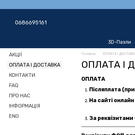
Перейти до основного контенту
0686695161
3D-Пазли
АКЦІЇ
Головна
ОПЛАТА І ДОСТАВ
ОПЛАТА І 
ОПЛАТА І ДОСТАВКА
КОНТАКТИ
ОПЛАТА
FAQ
Післяплата (при
ПРО НАС
На сайті онлай
ІНФОРМАЦІЯ
ENG
За реквізитами