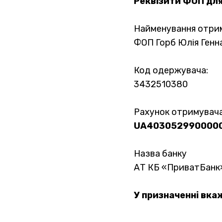
Реквізити ФОП для
Найменування отри
ФОП Горб Юлія Генна
Код одержувача:
3432510380
Рахунок отримувача
UA403052990000
Назва банку
АТ КБ «ПриватБанк
У призначенні вкаж