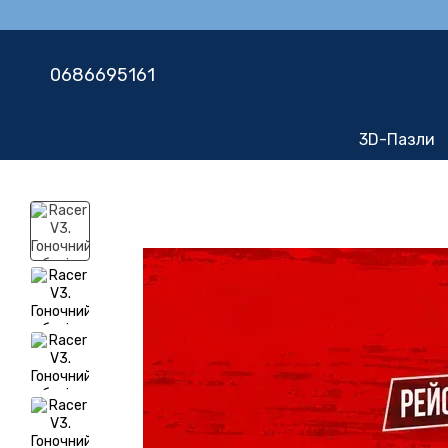
Перейти до основного контенту
0686695161
3D-Пазли