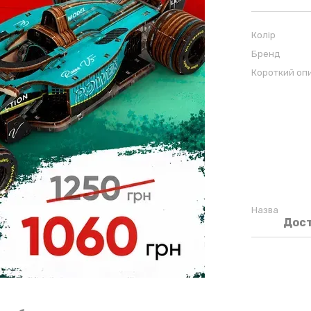
Колір
Бренд
Короткий оп
Назва
Дос