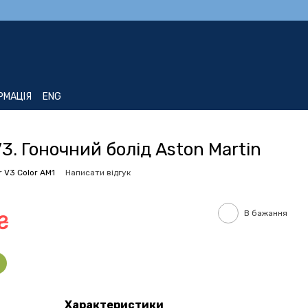
РМАЦІЯ
ENG
V3. Гоночний болід Aston Martin
r V3 Color AM1
Написати відгук
В бажання
Характеристики