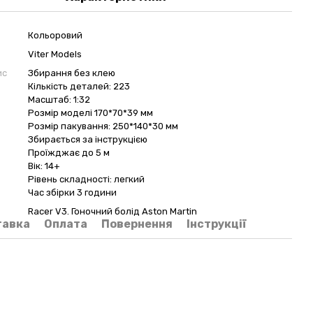
Кольоровий
Vіter Models
ис
Збирання без клею
Кількість деталей: 223
Масштаб: 1:32
Розмір моделі 170*70*39 мм
Розмір пакування: 250*140*30 мм
Збирається за інструкцією
Проїжджає до 5 м
Вік: 14+
Рівень складності: легкий
Час збірки 3 години
Racer V3. Гоночний болід Aston Martin
тавка
Оплата
Повернення
Інструкції